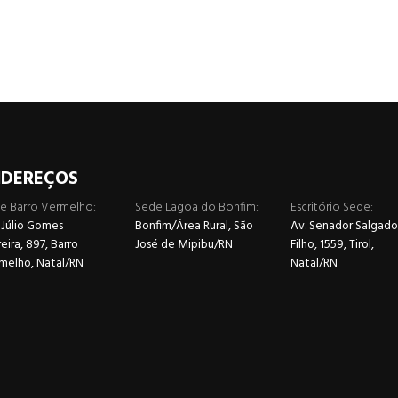
NDEREÇOS
e Barro Vermelho:
Sede Lagoa do Bonfim:
Escritório Sede:
 Júlio Gomes
Bonfim/Área Rural, São
Av. Senador Salgado
ira, 897, Barro
José de Mipibu/RN
Filho, 1559, Tirol,
melho, Natal/RN
Natal/RN