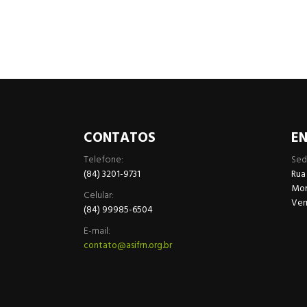
CONTATOS
E
Telefone:
Sed
(84) 3201-9731
Rua
More
Celular:
Ver
(84) 99985-6504
E-mail:
contato@asifrn.org.br