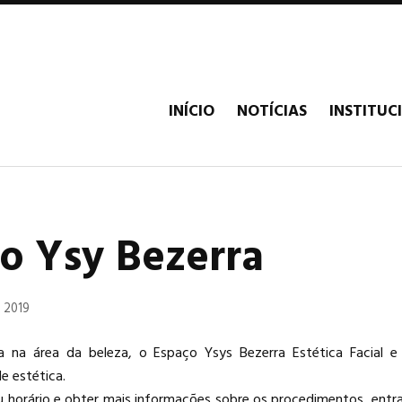
INÍCIO
NOTÍCIAS
INSTITUC
o Ysy Bezerra
 2019
a na área da beleza, o Espaço Ysys Bezerra Estética Facial e 
de estética.
u horário e obter mais informações sobre os procedimentos, entr