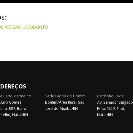
s:
DE ADESÃO UNIODONTO
NDEREÇOS
e Barro Vermelho:
Sede Lagoa do Bonfim:
Escritório Sede:
 Júlio Gomes
Bonfim/Área Rural, São
Av. Senador Salgado
ira, 897, Barro
José de Mipibu/RN
Filho, 1559, Tirol,
melho, Natal/RN
Natal/RN