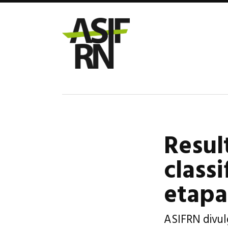
Resul
class
etapa
ASIFRN divul