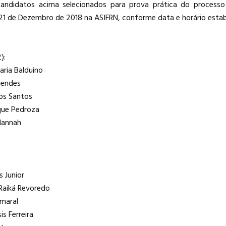
ndidatos acima selecionados para prova prática do processo 
 21 de Dezembro de 2018 na ASIFRN, conforme data e horário estab
):
aria Balduino
Mendes
dos Santos
ique Pedroza
 Hannah
:
s Junior
 Raiká Revoredo
Amaral
is Ferreira